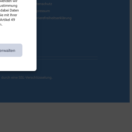
erwenden wir
Datenschutz
 Zustimmung
 dabei Daten
Impressum
e mit Ihrer
Barrierefreiheitserklärung
Artikel 49
n.
erwalten
g durch eine SSL-Verschlüsselung.