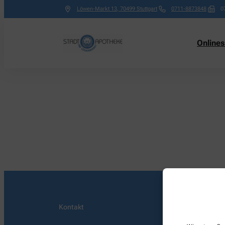
Löwen-Markt 13
,
70499
Stuttgart
0711-8873848
0
Online
Kontakt