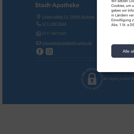
Wir setzen Coo
Stadt-Apotheke
Cookies, um u
geben wir Inf
in Ländern ve
Löwen-Markt 13
,
70499
Stuttgart
Einwilligung z
0711-8873848
Abs. 1 lit. a
0711-8872565
infostadtapotheke@t-online.de
Alle a
Wir legen großen W