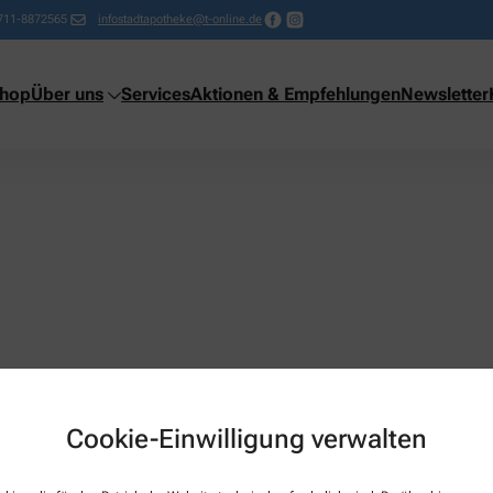
711-8872565
infostadtapotheke@t-online.de
shop
Über uns
Services
Aktionen & Empfehlungen
Newsletter
Cookie-Einwilligung verwalten
Über uns
Services
Team