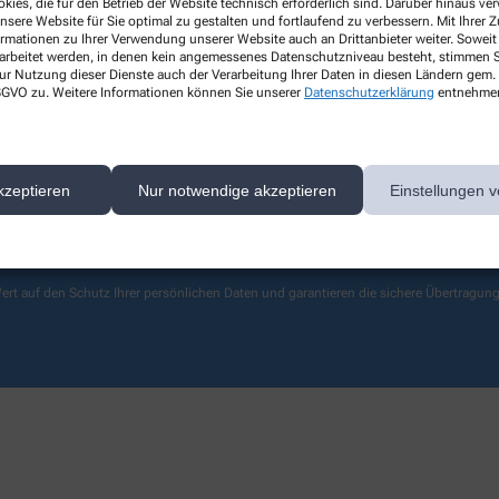
kies, die für den Betrieb der Website technisch erforderlich sind. Darüber hinaus v
Leistungen
nsere Website für Sie optimal zu gestalten und fortlaufend zu verbessern. Mit Ihrer
ormationen zu Ihrer Verwendung unserer Website auch an Drittanbieter weiter. Soweit
Gesundheitstests
rarbeitet werden, in denen kein angemessenes Datenschutzniveau besteht, stimmen Si
Kundenkarte
ur Nutzung dieser Dienste auch der Verarbeitung Ihrer Daten in diesen Ländern gem. 
 DSGVO zu. Weitere Informationen können Sie unserer
Datenschutzerklärung
entnehme
Das E-Rezept
Kontakt
kzeptieren
Nur notwendige akzeptieren
Einstellungen v
ert auf den Schutz Ihrer persönlichen Daten und garantieren die sichere Übertragun